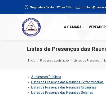
Segunda à Sexta - 12h às 18h
contato@camaras
A CÂMARA
VEREADORE
A CÂMARA
VEREADOR
Listas de Presenças das Reun
Você está aqui:
Início
Processo Legislativo
Listas de Presença
L
Audiências Públicas
Listas de Presença das Reuniões Extraordinárias
Listas de Presença das Reuniões Ordinárias
Listas de Presença das Reuniões Solenes