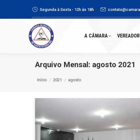
Segunda à Sexta - 12h às 18h
contato@camaras
A CÂMARA
VEREADORE
A CÂMARA
VEREADOR
Arquivo Mensal:
agosto 2021
Você está aqui:
Início
2021
agosto