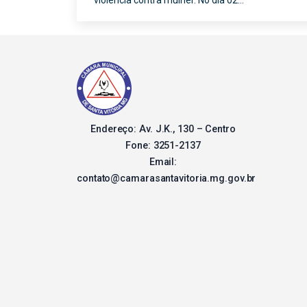
violência contra mulher. No dia 02…
Endereço: Av. J.K., 130 – Centro
Fone: 3251-2137
Email:
contato@camarasantavitoria.mg.gov.br