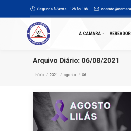
Segunda à Sexta - 12h às 18h
contato@camaras
A CÂMARA
VEREADORE
A CÂMARA
VEREADOR
Arquivo Diário:
06/08/2021
Você está aqui:
Início
2021
agosto
06